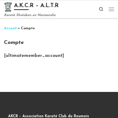
A.K.C.R – A.L.T.R
Passer au contenu
Search
Me
Karaté Shotokan en Normandie
Accueil
»
Compte
Compte
[ultimatemember_account]
AKCR – Association Karaté Club du Roumois