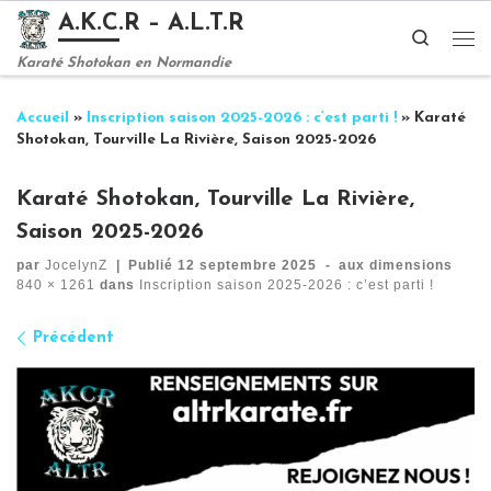
A.K.C.R – A.L.T.R
Passer au contenu
Search
Me
Karaté Shotokan en Normandie
Accueil
»
Inscription saison 2025-2026 : c’est parti !
»
Karaté
Shotokan, Tourville La Rivière, Saison 2025-2026
Karaté Shotokan, Tourville La Rivière,
Saison 2025-2026
par
JocelynZ
|
Publié
12 septembre 2025
-
aux dimensions
840 × 1261
dans
Inscription saison 2025-2026 : c’est parti !
Navigation des images
Précédent