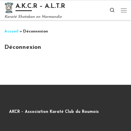
A.K.C.R – A.L.T.R
Passer au contenu
Search
Me
Karaté Shotokan en Normandie
Accueil
»
Déconnexion
Déconnexion
AKCR – Association Karaté Club du Roumois