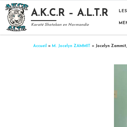
Passer au contenu
A.K.C.R – A.L.T.R
LE
ME
Karaté Shotokan en Normandie
Accueil
»
M. Jocelyn ZAMMIT
»
Jocelyn Zammit