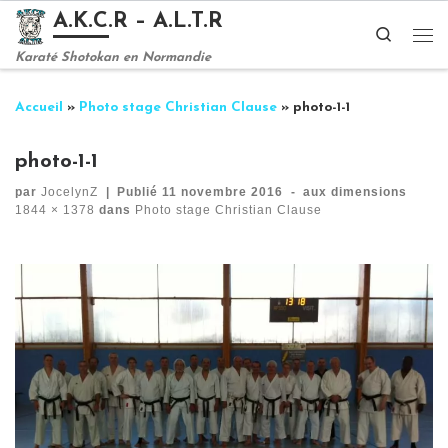
A.K.C.R – A.L.T.R
Passer au contenu
Search
Me
Karaté Shotokan en Normandie
Accueil
»
Photo stage Christian Clause
»
photo-1-1
photo-1-1
par
JocelynZ
|
Publié
11 novembre 2016
-
aux dimensions
1844 × 1378
dans
Photo stage Christian Clause
Navigation des images