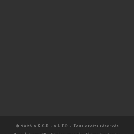
© 2026
A.K.C.R - A.L.T.R
– Tous droits réservés