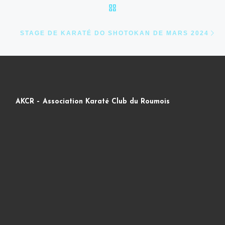
RETOUR À LA LISTE DES
Ar
STAGE DE KARATÉ DO SHOTOKAN DE MARS 2024
AKCR – Association Karaté Club du Roumois