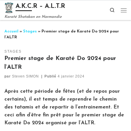
A.K.C.R – A.L.T.R
Passer au contenu
Search
Me
Karaté Shotokan en Normandie
Accueil
»
Stages
»
Premier stage de Karaté Do 2024 pour
l’ALTR
STAGES
Premier stage de Karaté Do 2024 pour
l’ALTR
par
Steven SIMON
|
Publié
4 janvier 2024
Après cette période de fêtes (et de repos pour
certains), il est temps de reprendre le chemin
des tatamis et de repartir à l’entrainement. Et
ceci afin d’être fin prêt pour le premier stage de
Karaté Do 2024 organisé par l’ALTR.