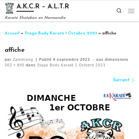
A.K.C.R – A.L.T.R
Passer au contenu
Search
Me
Karaté Shotokan en Normandie
Accueil
»
Stage Body Karaté 1 Octobre 2023
»
affiche
affiche
par
Zammiang
|
Publié
9 septembre 2023
-
aux dimensions
562 × 895
dans
Stage Body Karaté 1 Octobre 2023
Navigation des images
Suivant