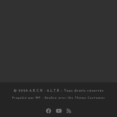
© 2026
A.K.C.R - A.L.T.R
– Tous droits réservés
Propulsé par
WP
– Réalisé avec the
Thème Customizr