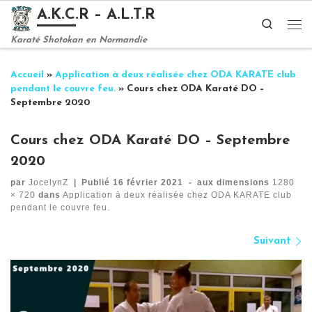
A.K.C.R – A.L.T.R
Passer au contenu
Search
Me
Karaté Shotokan en Normandie
Accueil
»
Application à deux réalisée chez ODA KARATE club
pendant le couvre feu.
»
Cours chez ODA Karaté DO –
Septembre 2020
Cours chez ODA Karaté DO – Septembre
2020
par
JocelynZ
|
Publié
16 février 2021
-
aux dimensions
1280
× 720
dans
Application à deux réalisée chez ODA KARATE club
pendant le couvre feu.
Navigation des images
Suivant