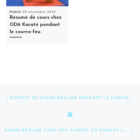
Publié
18 novembre 2020
Résumé de cours chez
ODA Karaté pendant
le couvre-feu.
Parcourir les articles
Article précédent
EXTRAIT DE KIHON RÉALISE PENDANT LE CONFINEMENT
RETOUR À LA LISTE DES
Ar
KIHON RÉALISÉ CHEZ ODA KARATE DO DURANT LE COUVRE-FEU À 20H