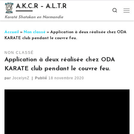
A.K.C.R – A.L.T.R
Passer au contenu
Search
Me
Karaté Shotokan en Normandie
Accueil
»
Non classé
»
Application à deux réalisée chez ODA
KARATE club pendant le couvre feu.
NON CLASSÉ
Application à deux réalisée chez ODA
KARATE club pendant le couvre feu.
par
JocelynZ
|
Publié
18 novembre 2020