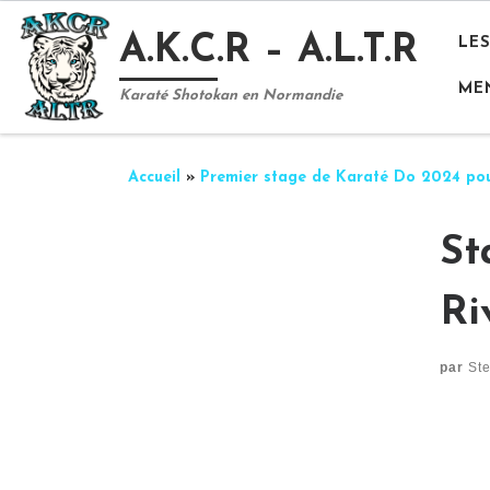
Passer au contenu
A.K.C.R – A.L.T.R
LE
ME
Karaté Shotokan en Normandie
Accueil
»
Premier stage de Karaté Do 2024 pou
St
Ri
par
St
Na