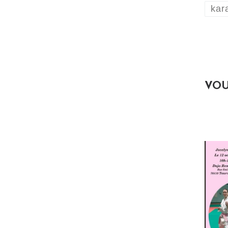
kar
VOU