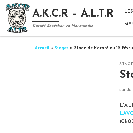
Passer au contenu
A.K.C.R – A.L.T.R
LE
ME
Karaté Shotokan en Normandie
Accueil
»
Stages
»
Stage de Karaté du 12 Févri
STAG
St
par
Jo
L’ALT
LAV
10h00