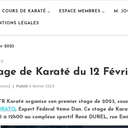
S COURS DE KARATÉ
ESPACE MEMBRES
M. J
NTIONS LÉGALES
er 2023
ES
age de Karaté du 12 Févr
celynZ
|
Publié
4 février 2023
R Karaté organise son premier stage de 2023, sous
ORATO
, Expert Fédéral 9ème Dan. Ce stage de Karat
 à 12h00 au complexe sportif René DUREL, rue Emil