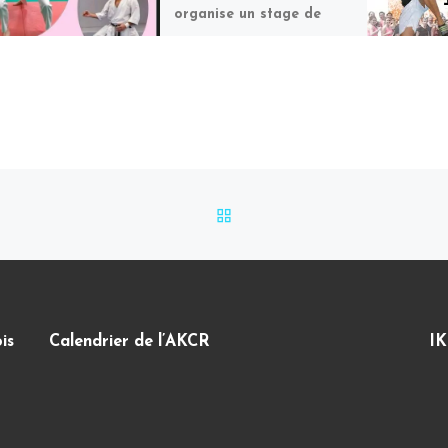
organise un stage de
Karaté Do au profit
d’Octobre Rose. Les
bénéfices seront donc
reversés à la lutte contre
[…]
RETOUR À LA LISTE DES
is
Calendrier de l’AKCR
IK