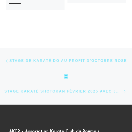
Parcourir les articles
Article précédent
STAGE DE KARATÉ DO AU PROFIT D’OCTOBRE ROSE
RETOUR À LA LISTE DES
Ar
STAGE KARATÉ SHOTOKAN FÉVRIER 2025 AVEC JP LAVORATO
AKCR – Association Karaté Club du Roumois