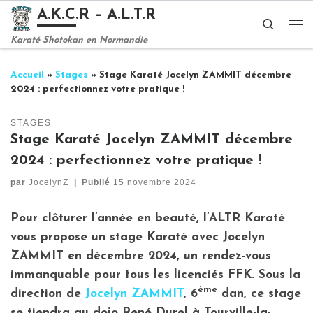
A.K.C.R – A.L.T.R
Passer au contenu
Search
Me
Karaté Shotokan en Normandie
Accueil
»
Stages
»
Stage Karaté Jocelyn ZAMMIT décembre
2024 : perfectionnez votre pratique !
STAGES
Stage Karaté Jocelyn ZAMMIT décembre
2024 : perfectionnez votre pratique !
par
JocelynZ
|
Publié
15 novembre 2024
Pour clôturer l’année en beauté, l’ALTR Karaté
vous propose un
stage Karaté avec Jocelyn
ZAMMIT en décembre 2024
, un rendez-vous
immanquable pour tous les licenciés FFK. Sous la
ème
direction de
Jocelyn ZAMMIT
, 6
dan, ce stage
se tiendra au dojo René Durel à Tourville-la-