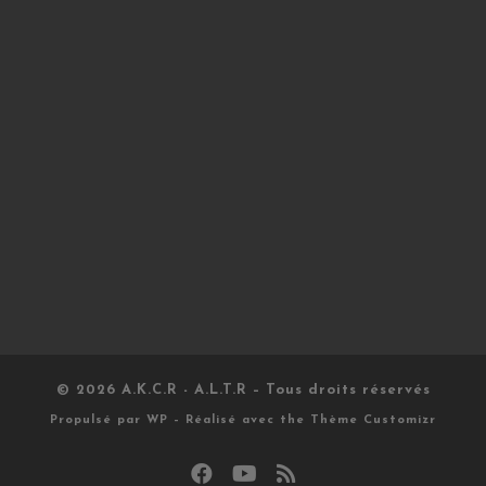
© 2026
A.K.C.R - A.L.T.R
– Tous droits réservés
Propulsé par
WP
– Réalisé avec the
Thème Customizr