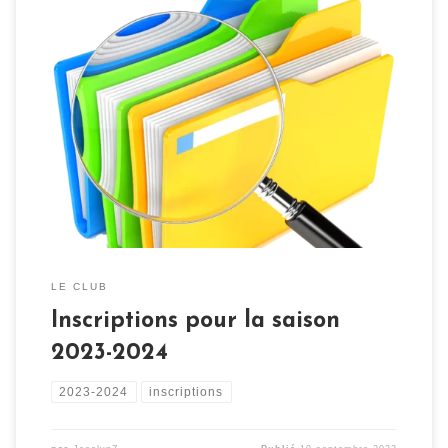
La saison 2023-2024 approche à grand pas. Vous pouvez
dès maintenant réaliser votre inscription en ligne, en
utilisant le formulaire ci-dessous. Attention, pensez à
sélectionner le bon club dans le formulaire, car celui-ci
est commun pour l’ALTR et pour l’AKCR. Pièces à fournir
Voici la liste des pièces à fournir […]
LE CLUB
Inscriptions pour la saison
2023-2024
2023-2024
inscriptions