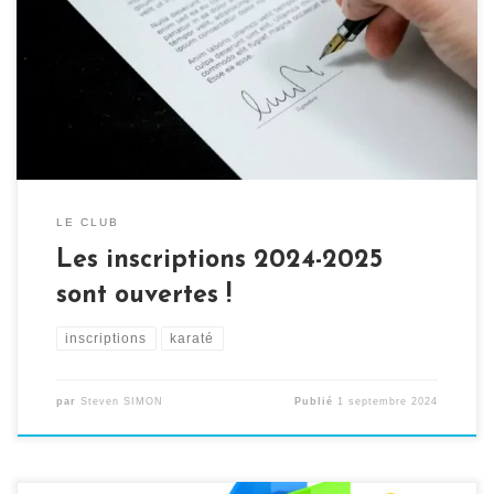
rythme des écoles et des nouvelles saisons sportives. Il
est temps de se préparer, de repasser son kimono et de
réaliser son inscription en ligne. Pour cela, il vous suffit
de remplir le formulaire de pré inscription 2024-2025
disponible […]
LE CLUB
Les inscriptions 2024-2025
sont ouvertes !
inscriptions
karaté
par
Steven SIMON
Publié
1 septembre 2024