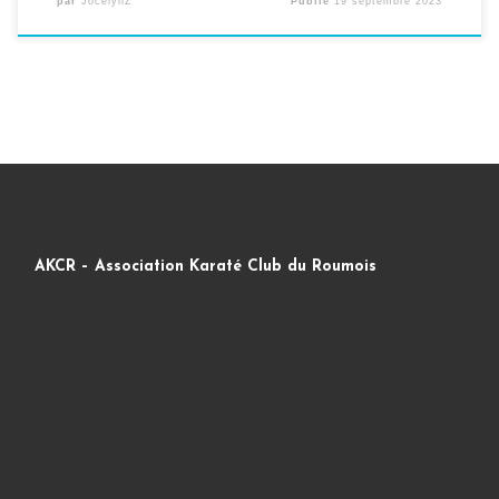
par
JocelynZ
Publié
19 septembre 2023
AKCR – Association Karaté Club du Roumois