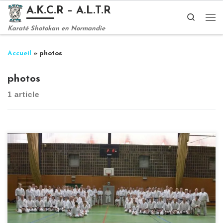
A.K.C.R – A.L.T.R
Passer au contenu
Search
Me
Karaté Shotokan en Normandie
Accueil
»
photos
photos
1 article
Enregistrer Enregistrer