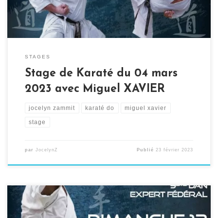
STAGES
Stage de Karaté du 04 mars
2023 avec Miguel XAVIER
jocelyn zammit
karaté do
miguel xavier
stage
par
JocelynZ
Publié
23 février 2023