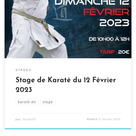
L’ALTR Karaté organise son premier stage de 2023, sous
la direction de Jean-Pierre LAVORATO, Expert Fédéral
9ème Dan. Ce stage de Karaté du 12 Février 2023 se
déroulera de 10h00 à 12h00 au complexe sportif René
DUREL, rue Emile ZOLA, à Tourville La Rivière. Le tarif
de ce stage est […]
STAGES
Stage de Karaté du 12 Février
2023
karaté do
stage
par
JocelynZ
Publié
4 février 2023