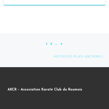
Navigation dans les articles
1
2
…
4
Ar
ARTICLES PLUS ANCIENS
AKCR – Association Karaté Club du Roumois