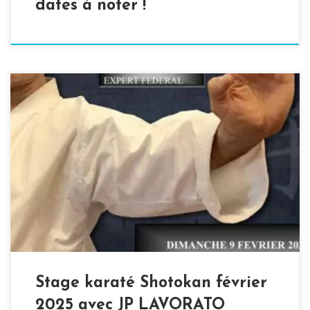
dates à noter !
Envie de commencer l’année en force ? Rendez-vous
dimanche 9 février 2025, de 10h00 à 11h30, pour un stage
exceptionnel de karaté do Shotokan avec Jean-Pierre
Lavorato, 10e dan et expert fédéral. Rien que ça ! Ce
stage, organisé par l’ALTR et l’AKCR, se déroulera au
dojo René Durel, situé […]
Stage karaté Shotokan février
2025 avec JP LAVORATO