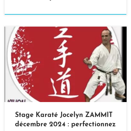
Pour clôturer l’année en beauté, l’ALTR Karaté vous
propose un stage Karaté avec Jocelyn ZAMMIT en
décembre 2024, un rendez-vous immanquable pour tous
les licenciés FFK. Sous la direction de Jocelyn ZAMMIT,
6ème dan, ce stage se tiendra au dojo René Durel à
Tourville-la-Rivière, les samedi 21 et dimanche 22 […]
Stage Karaté Jocelyn ZAMMIT
décembre 2024 : perfectionnez