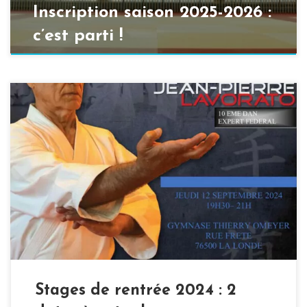
Inscription saison 2025-2026 :
c’est parti !
La saison 2024-2025 a débuté hier au club de Tourville
La Rivière (ALTR Karaté) et il est donc temps de rentrer
dans le droit chemin et de réaliser sa pré-inscription
2024-2025 si ce n’est pas déjà fait. Et ne traînez pas car
l’ALTR et l’AKCR attaquent fort, dès la semaine […]
Stages de rentrée 2024 : 2