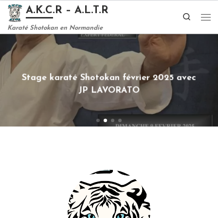
A.K.C.R – A.L.T.R
Passer au contenu
Search
Me
Karaté Shotokan en Normandie
Stage karaté Shotokan février 2025 avec
JP LAVORATO
Envie de commencer l’année en force ? Rendez-
vous dimanche 9 février 2025, ...
LIRE LA SUITE »