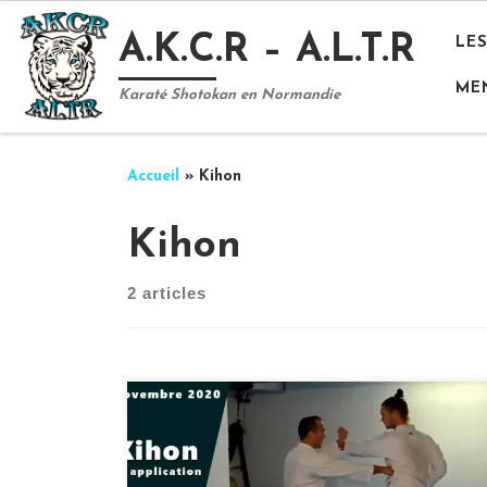
Passer au contenu
A.K.C.R – A.L.T.R
LE
ME
Karaté Shotokan en Normandie
Accueil
»
Kihon
Kihon
2 articles
Le confinement que nous vivons actuellement
ne dois pas être un obstacle à vos
entrainements. Continuons de nous entrainer
comme nous le pouvons : chez nous, en visio