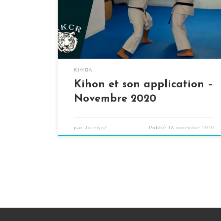
etc. Aujourd’hui, je vous propose un petite
exercice composé d’un kihon et de son
application à deux, que vous pouvez
reproduire chez […]
KIHON
Kihon et son application –
Novembre 2020
par
JocelynZ
Publié
18 novembre 2020