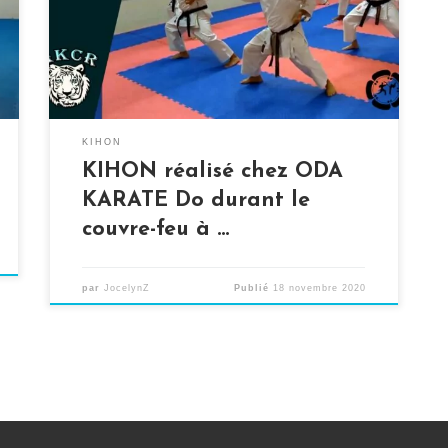
nombreuses communes. Le dojo de Rouen
ayant été fermé, les cours du lundi effectués
étaient compromis. Mais c’était sans compter
sur l’aide de nos amis d’ODA Karaté Do […]
KIHON
KIHON réalisé chez ODA
KARATE Do durant le
couvre-feu à …
par
JocelynZ
Publié
18 novembre 2020