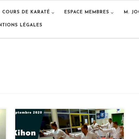
S COURS DE KARATÉ
ESPACE MEMBRES
M. J
NTIONS LÉGALES
La crise sanitaire et le couvre-feu à 20h
instauré ont rendu difficiles les entrainements
étant donné la fermeture des dojos dans de