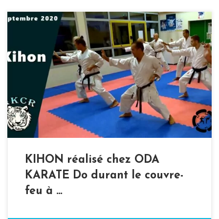
La crise sanitaire et le couvre-feu à 20h instauré ont
rendu difficiles les entrainements étant donné la
fermeture des dojos dans de nombreuses communes. Le
dojo de Rouen ayant été fermé, les cours du lundi
effectués étaient compromis. Mais c’était sans compter
sur l’aide de nos amis d’ODA Karaté Do […]
KIHON réalisé chez ODA
KARATE Do durant le couvre-
feu à …