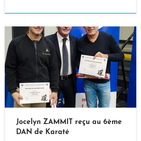
En cette fin d’année 2022, l’Association Karaté Club du
Roumois est heureuse de vous annoncer que son
Professeur et Président Jocelyn ZAMMIT a été reçu à
l’examen du 6ème DAN de Karaté (6ème DAN FFKDA).
L’AKCR félicite donc Jocelyn pour son travail permanent
dans la pratique du Karaté Shotokan, notamment […]
Jocelyn ZAMMIT reçu au 6ème
DAN de Karaté