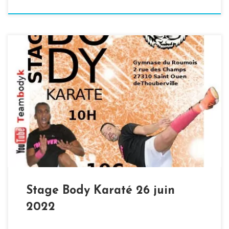
Bonjour à tous, Le dimanche 26 juin à 10H, l’association
du karaté club du Roumois vous convie à un stage de
body karaté. Ce stage organisé par le club est sous la
directive de la Team Body K, au gymnase de Saint Ouen
de Thouberville 2 rue des Champs 27310,(affiche […]
Stage Body Karaté 26 juin
2022